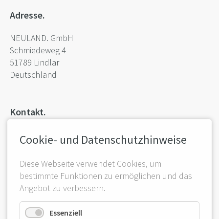
Adresse.
NEULAND. GmbH
Schmiedeweg 4
51789 Lindlar
Deutschland
Kontakt.
Termin vereinbaren.
Cookie- und Datenschutzhinweise
Angebot anfordern.
E-Mail schreiben.
Diese Webseite verwendet Cookies, um
bestimmte Funktionen zu ermöglichen und das
Angebot zu verbessern.
Mehr.
Essenziell