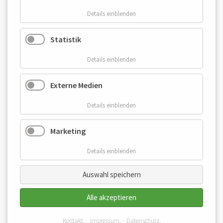
Online-Lexikon.
Karriere.
Details einblenden
Kunden-Login.
Mitarbeiter-Login.
Statistik
Details einblenden
Externe Medien
Details einblenden
Privatsphäre-Einstellungen.
Marketing
Impressum.
Details einblenden
Datenschutz.
Auswahl speichern
Bildnachweise.
Alle akzeptieren
Kontakt.
Impressum.
Datenschutz.